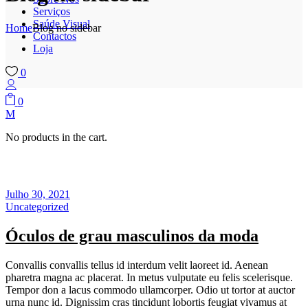
Serviços
Saúde Visual
Home
Blog no sidebar
Contactos
Loja
0
0
No products in the cart.
Julho 30, 2021
Uncategorized
Óculos de grau masculinos da moda
Convallis convallis tellus id interdum velit laoreet id. Aenean
pharetra magna ac placerat. In metus vulputate eu felis scelerisque.
Tempor don a lacus commodo ullamcorper. Odio ut tortor at auctor
urna nunc id. Dignissim cras tincidunt lobortis feugiat vivamus at