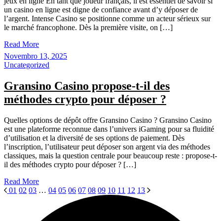
jeux en ligne En tant que joueur français, il est essentiel de savoir si
un casino en ligne est digne de confiance avant d’y déposer de
l’argent. Intense Casino se positionne comme un acteur sérieux sur
le marché francophone. Dès la première visite, on […]
Read More
Novembro 13, 2025
Uncategorized
Gransino Casino propose-t-il des
méthodes crypto pour déposer ?
Quelles options de dépôt offre Gransino Casino ? Gransino Casino
est une plateforme reconnue dans l’univers iGaming pour sa fluidité
d’utilisation et la diversité de ses options de paiement. Dès
l’inscription, l’utilisateur peut déposer son argent via des méthodes
classiques, mais la question centrale pour beaucoup reste : propose-t-
il des méthodes crypto pour déposer ? […]
Read More
01
02
03
…
04
05
06
07
08
09
10
11
12
13