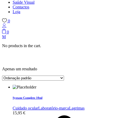
Saúde Visual
Contactos
Loja
0
0
No products in the cart.
Apenas um resultado
Systane Complete 10ml
Cuidado ocular
Laboratório-marca
Lagrimas
15,95
€