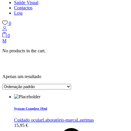
Saúde Visual
Contactos
Loja
0
0
No products in the cart.
Apenas um resultado
Systane Complete 10ml
Cuidado ocular
Laboratório-marca
Lagrimas
15,95
€