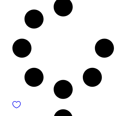
33,99 €
through
72,99 €