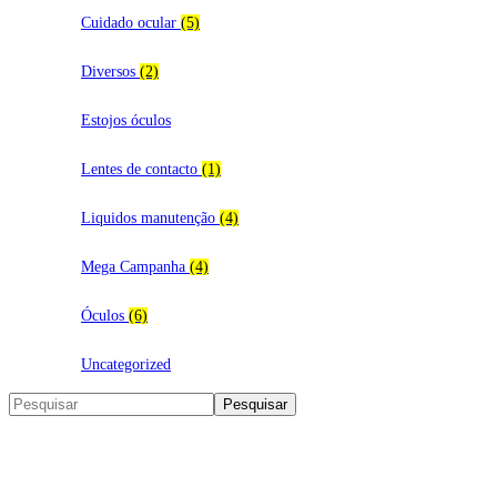
multiple
variants.
Cuidado ocular
(5)
The
options
Diversos
(2)
may
be
chosen
Estojos óculos
on
the
Lentes de contacto
(1)
product
page
Liquidos manutenção
(4)
Mega Campanha
(4)
Óculos
(6)
Uncategorized
Search
Pesquisar