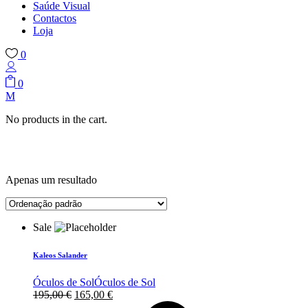
Saúde Visual
Contactos
Loja
0
0
No products in the cart.
Apenas um resultado
Sale
Kaleos Salander
Óculos de Sol
Óculos de Sol
O
O
195,00
€
165,00
€
preço
preço