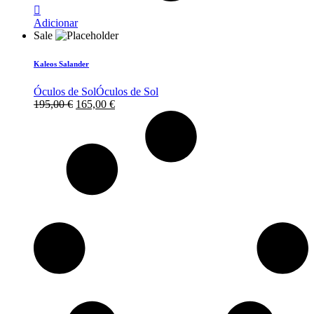
Adicionar
Sale
Kaleos Salander
Óculos de Sol
Óculos de Sol
O
O
195,00
€
165,00
€
preço
preço
original
atual
era:
é:
195,00 €.
165,00 €.