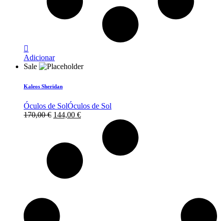
Adicionar
Sale
Kaleos Sheridan
Óculos de Sol
Óculos de Sol
O
O
170,00
€
144,00
€
preço
preço
original
atual
era:
é:
170,00 €.
144,00 €.