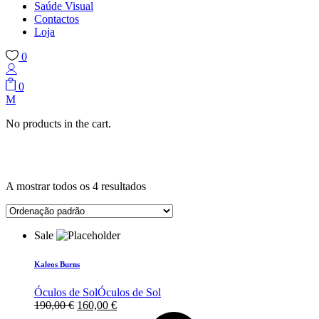
Saúde Visual
Contactos
Loja
0
0
No products in the cart.
A mostrar todos os 4 resultados
Sale
Kaleos Burns
Óculos de Sol
Óculos de Sol
O
O
190,00
€
160,00
€
preço
preço