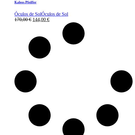
Kaleos Pfeiffer
Óculos de Sol
Óculos de Sol
O
O
170,00
€
144,00
€
preço
preço
original
atual
era:
é:
170,00 €.
144,00 €.