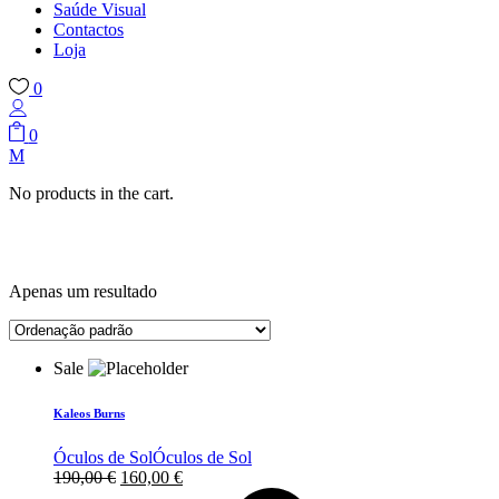
Saúde Visual
Contactos
Loja
0
0
No products in the cart.
Apenas um resultado
Sale
Kaleos Burns
Óculos de Sol
Óculos de Sol
O
O
190,00
€
160,00
€
preço
preço