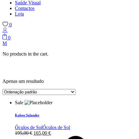
Saúde Visual
Contactos
Loja
0
0
No products in the cart.
Apenas um resultado
Sale
Kaleos Salander
Óculos de Sol
Óculos de Sol
O
O
195,00
€
165,00
€
preço
preço