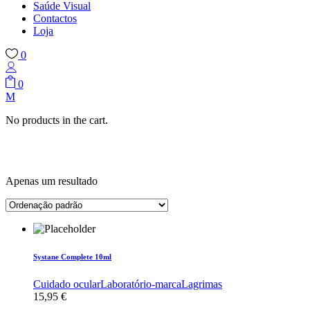
Saúde Visual
Contactos
Loja
0
0
No products in the cart.
Apenas um resultado
Systane Complete 10ml
Cuidado ocular
Laboratório-marca
Lagrimas
15,95
€