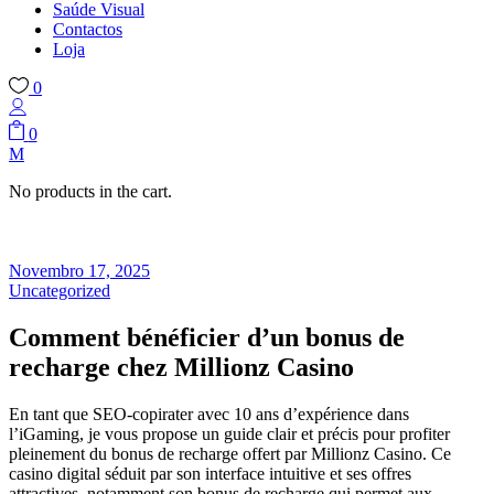
Saúde Visual
Contactos
Loja
0
0
No products in the cart.
Novembro 17, 2025
Uncategorized
Comment bénéficier d’un bonus de
recharge chez Millionz Casino
En tant que SEO-copirater avec 10 ans d’expérience dans
l’iGaming, je vous propose un guide clair et précis pour profiter
pleinement du bonus de recharge offert par Millionz Casino. Ce
casino digital séduit par son interface intuitive et ses offres
attractives, notamment son bonus de recharge qui permet aux