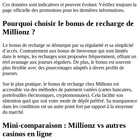
Ces données sont indicatives et peuvent évoluer. Vérifiez toujours la
page officielle des promotions pour les dernières informations.
Pourquoi choisir le bonus de recharge de
Millionz ?
Le bonus de recharge se démarque par sa régularité et sa simplicité
d’accès. Contrairement aux bonus de bienvenue qui sont limités
dans le temps, les recharges sont proposées fréquemment, offrant un
réel avantage aux joueurs réguliers. De plus, le bonus est souvent
plus flexible avec des pourcentages adaptés à divers profils de
joueurs.
Sur le plan pratique, le bonus de recharge chez Millionz est
accessible via des méthodes de paiement variées (cartes bancaires,
portefeuilles électroniques, cryptomonnaies). Cela facilite son
obtention quel que soit votre mode de dépôt préféré. Sa transparence
dans les conditions est un autre point fort par rapport à la moyenne
du marché.
Mini-comparaison : Millionz vs autres
casinos en ligne