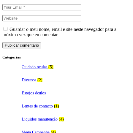
Guardar o meu nome, email e site neste navegador para a
próxima vez que eu comentar.
Publicar comentário
Categorias
Cuidado ocular
(5)
Diversos
(2)
Estojos óculos
Lentes de contacto
(1)
Liquidos manutenção
(4)
Mega Campanha
(4)