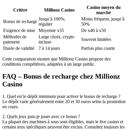
Casino moyen du
Critère
Millionz Casino
marché
Jusqu’à 100%,
Moins fréquent, jusqu’à
Bonus de recharge
régulier
50%
Exigence de mise
Moyenne x35
De x40 à x50
Méthodes de
Large choix, crypto
Souvent limitées
paiement
incluse
Durée de validité
7 à 14 jours
Parfois plus courte
Cette comparaison montre que Millionz Casino propose des
conditions compétitives, adaptées à un large public.
FAQ – Bonus de recharge chez Millionz
Casino
1. Quel est le dépôt minimum pour activer le bonus de recharge ?
Le dépôt varie généralement entre 20 et 30 euros selon la promotion
en cours.
2. Quels jeux puis-je jouer avec ce bonus ?
La plupart des machines à sous sont éligibles, mais le live casino et
certains jeux spécifiques peuvent être exclus. Consultez toujours les