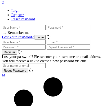
Login
Register
Reset Password
Remember me
Lost Your Password?
Login
Register
Lost your password? Please enter your username or email address.
You will receive a link to create a new password via email.
Reset Password