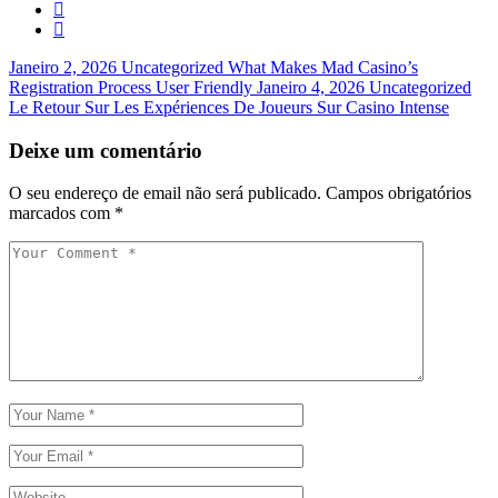
Janeiro 2, 2026
Uncategorized
What Makes Mad Casino’s
Registration Process User Friendly
Janeiro 4, 2026
Uncategorized
Le Retour Sur Les Expériences De Joueurs Sur Casino Intense
Deixe um comentário
O seu endereço de email não será publicado.
Campos obrigatórios
marcados com
*