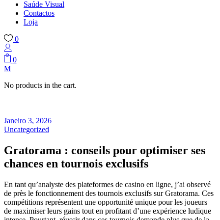
Saúde Visual
Contactos
Loja
0
0
No products in the cart.
Janeiro 3, 2026
Uncategorized
Gratorama : conseils pour optimiser ses
chances en tournois exclusifs
En tant qu’analyste des plateformes de casino en ligne, j’ai observé
de près le fonctionnement des tournois exclusifs sur Gratorama. Ces
compétitions représentent une opportunité unique pour les joueurs
de maximiser leurs gains tout en profitant d’une expérience ludique
intense. Pourtant, réussir dans ces tournois demande plus que de la