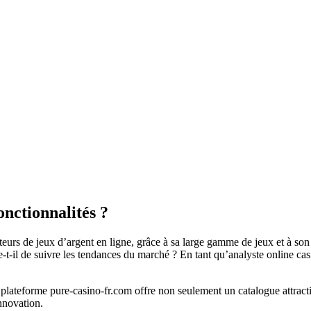
onctionnalités ?
s de jeux d’argent en ligne, grâce à sa large gamme de jeux et à son in
te-t-il de suivre les tendances du marché ? En tant qu’analyste online c
 plateforme pure-casino-fr.com offre non seulement un catalogue attracti
nnovation.