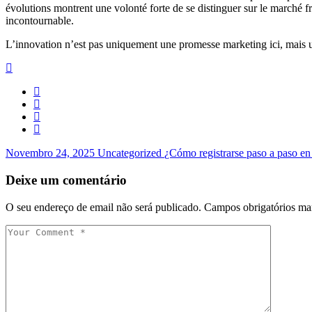
évolutions montrent une volonté forte de se distinguer sur le marché f
incontournable.
L’innovation n’est pas uniquement une promesse marketing ici, mais un
Novembro 24, 2025
Uncategorized
¿Cómo registrarse paso a paso e
Deixe um comentário
O seu endereço de email não será publicado.
Campos obrigatórios m