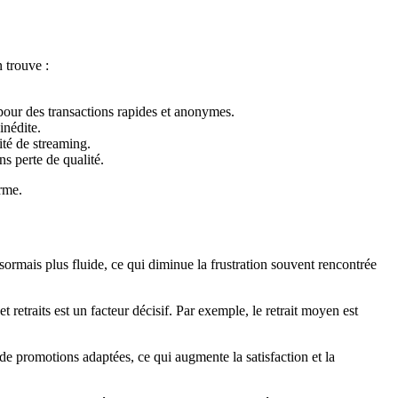
 trouve :
our des transactions rapides et anonymes.
inédite.
ité de streaming.
s perte de qualité.
orme.
sormais plus fluide, ce qui diminue la frustration souvent rencontrée
etraits est un facteur décisif. Par exemple, le retrait moyen est
de promotions adaptées, ce qui augmente la satisfaction et la