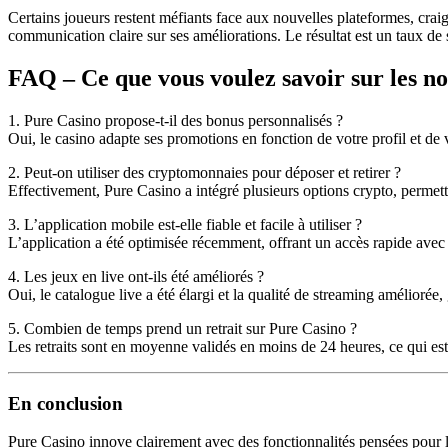
Certains joueurs restent méfiants face aux nouvelles plateformes, crai
communication claire sur ses améliorations. Le résultat est un taux de s
FAQ – Ce que vous voulez savoir sur les no
1. Pure Casino propose-t-il des bonus personnalisés ?
Oui, le casino adapte ses promotions en fonction de votre profil et de v
2. Peut-on utiliser des cryptomonnaies pour déposer et retirer ?
Effectivement, Pure Casino a intégré plusieurs options crypto, permetta
3. L’application mobile est-elle fiable et facile à utiliser ?
L’application a été optimisée récemment, offrant un accès rapide avec 
4. Les jeux en live ont-ils été améliorés ?
Oui, le catalogue live a été élargi et la qualité de streaming améliorée
5. Combien de temps prend un retrait sur Pure Casino ?
Les retraits sont en moyenne validés en moins de 24 heures, ce qui es
En conclusion
Pure Casino innove clairement avec des fonctionnalités pensées pour l