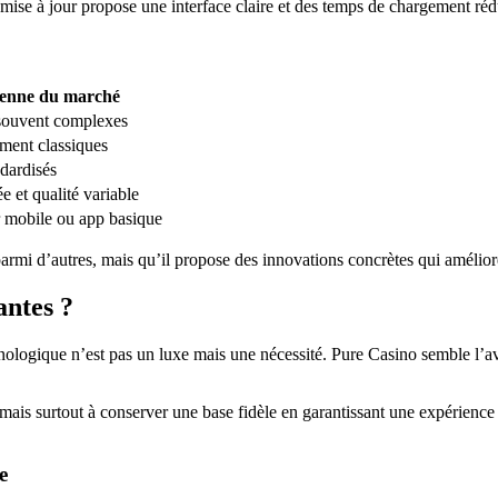
n mise à jour propose une interface claire et des temps de chargement ré
enne du marché
 souvent complexes
ement classiques
dardisés
ée et qualité variable
 mobile ou app basique
rmi d’autres, mais qu’il propose des innovations concrètes qui amélior
antes ?
nologique n’est pas un luxe mais une nécessité. Pure Casino semble l’av
mais surtout à conserver une base fidèle en garantissant une expérience
e