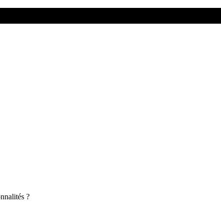
nnalités ?