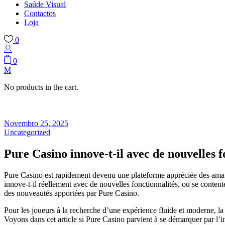
Saúde Visual
Contactos
Loja
0
0
No products in the cart.
Novembro 25, 2025
Uncategorized
Pure Casino innove-t-il avec de nouvelles f
Pure Casino est rapidement devenu une plateforme appréciée des amateur
innove-t-il réellement avec de nouvelles fonctionnalités, ou se conten
des nouveautés apportées par Pure Casino.
Pour les joueurs à la recherche d’une expérience fluide et moderne, la
Voyons dans cet article si Pure Casino parvient à se démarquer par l’i