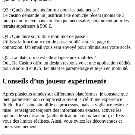
Q3 : Quels documents fournir pour les paiements ?
Le casino demande un justificatif de domicile récent (moins de 3
mois) et un relevé bancaire lorsque nécessaire, notamment pour les
retraits supérieurs à 500 €.
Q4 : Que faire si j’oublie mon mot de passe ?
Utilisez la fonction « mot de passe oublié » sur la page de
connexion. Un email vous sera envoyé pour réinitialiser votre accès.
Q5 : La plateforme est-elle adaptée aux mobiles ?
Oui, Ra Casino offre un design responsive et une application dédiée
pour Android et iOS, facilitant le paramétrage et le jeu en mobilité.
Conseils d’un joueur expérimenté
Après plusieurs années sur différentes plateformes, je constate que
bien paramétrer son compte est souvent la clé d’une expérience
fluide. Ra Casino simplifie ce processus, mais la vigilance reste de
mise : renseignez toujours des informations exactes, activez les
options de sécurisation (authentification à deux facteurs), et fixez-
vous des limites réalistes. Ainsi, vous évitez les déconvenues et
jouez sereinement.