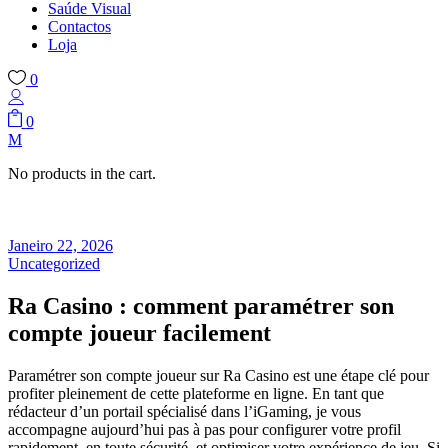
Saúde Visual
Contactos
Loja
0
0
No products in the cart.
Janeiro 22, 2026
Uncategorized
Ra Casino : comment paramétrer son
compte joueur facilement
Paramétrer son compte joueur sur Ra Casino est une étape clé pour
profiter pleinement de cette plateforme en ligne. En tant que
rédacteur d’un portail spécialisé dans l’iGaming, je vous
accompagne aujourd’hui pas à pas pour configurer votre profil
rapidement, en toute sécurité, et optimiser votre expérience de jeu. Si