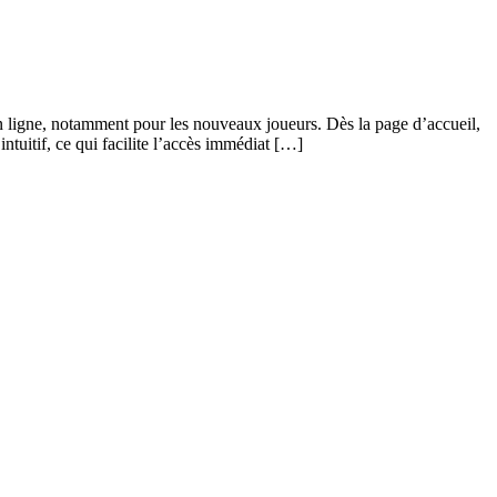
n ligne, notamment pour les nouveaux joueurs. Dès la page d’accueil,
intuitif, ce qui facilite l’accès immédiat […]