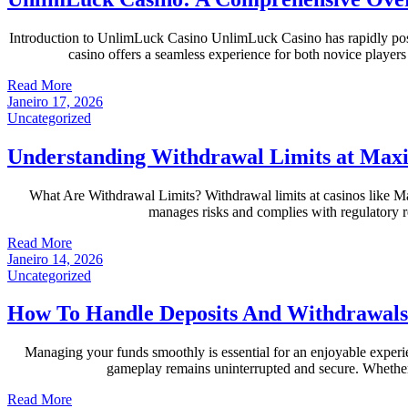
Introduction to UnlimLuck Casino UnlimLuck Casino has rapidly positi
casino offers a seamless experience for both novice player
Read More
Janeiro 17, 2026
Uncategorized
Understanding Withdrawal Limits at Max
What Are Withdrawal Limits? Withdrawal limits at casinos like Ma
manages risks and complies with regulatory r
Read More
Janeiro 14, 2026
Uncategorized
How To Handle Deposits And Withdrawals 
Managing your funds smoothly is essential for an enjoyable experie
gameplay remains uninterrupted and secure. Whether 
Read More