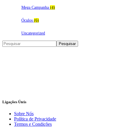
Mega Campanha
(4)
Óculos
(6)
Uncategorized
Search
Pesquisar
Ligações Úteis
Sobre Nós
Política de Privacidade
Termos e Condições