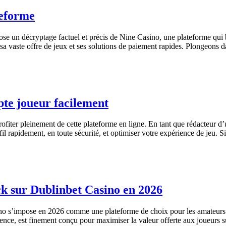
teforme
opose un décryptage factuel et précis de Nine Casino, une plateforme qu
sa vaste offre de jeux et ses solutions de paiement rapides. Plongeons d
te joueur facilement
ofiter pleinement de cette plateforme en ligne. En tant que rédacteur d
il rapidement, en toute sécurité, et optimiser votre expérience de jeu. 
k sur Dublinbet Casino en 2026
no s’impose en 2026 comme une plateforme de choix pour les amateurs 
rence, est finement conçu pour maximiser la valeur offerte aux joueurs 