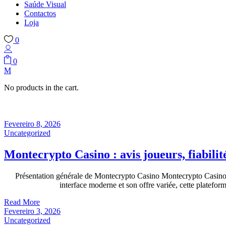
Saúde Visual
Contactos
Loja
0
0
No products in the cart.
Fevereiro 8, 2026
Uncategorized
Montecrypto Casino : avis joueurs, fiabilit
Présentation générale de Montecrypto Casino Montecrypto Casino 
interface moderne et son offre variée, cette platefor
Read More
Fevereiro 3, 2026
Uncategorized