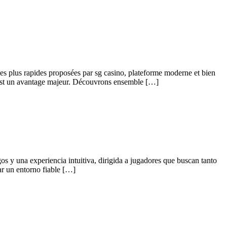
es plus rapides proposées par sg casino, plateforme moderne et bien
t est un avantage majeur. Découvrons ensemble […]
s y una experiencia intuitiva, dirigida a jugadores que buscan tanto
ar un entorno fiable […]