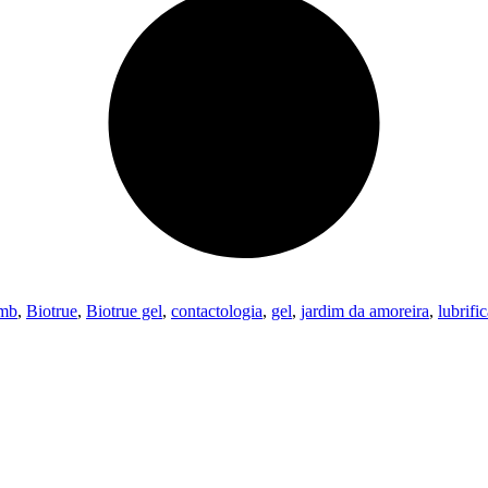
mb
,
Biotrue
,
Biotrue gel
,
contactologia
,
gel
,
jardim da amoreira
,
lubrifi