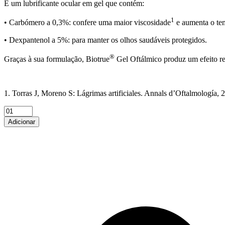
É um lubrificante ocular em gel que contém:
1
• Carbómero a 0,3%: confere uma maior viscosidade
e aumenta o te
• Dexpantenol a 5%: para manter os olhos saudáveis protegidos.
®
Graças à sua formulação, Biotrue
Gel Oftálmico produz um efeito ref
1. Torras J, Moreno S: Lágrimas artificiales. Annals d’Oftalmología, 
Biotrue
gel
Adicionar
10g
quantity