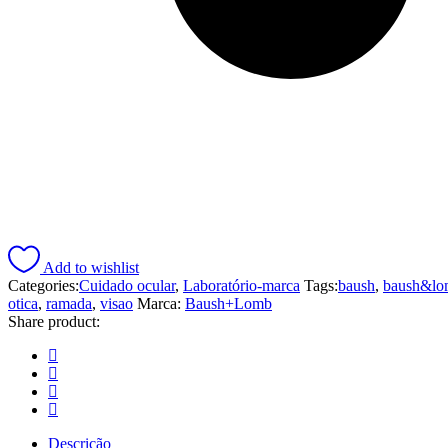
Add to wishlist
Categories:
Cuidado ocular
,
Laboratório-marca
Tags:
baush
,
baush&lo
otica
,
ramada
,
visao
Marca:
Baush+Lomb
Share product:
Descrição