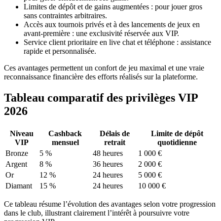
Limites de dépôt et de gains augmentées : pour jouer gros
sans contraintes arbitraires.
Accès aux tournois privés et à des lancements de jeux en
avant-première : une exclusivité réservée aux VIP.
Service client prioritaire en live chat et téléphone : assistance
rapide et personnalisée.
Ces avantages permettent un confort de jeu maximal et une vraie
reconnaissance financière des efforts réalisés sur la plateforme.
Tableau comparatif des privilèges VIP
2026
Niveau
Cashback
Délais de
Limite de dépôt
VIP
mensuel
retrait
quotidienne
Bronze
5 %
48 heures
1 000 €
Argent
8 %
36 heures
2 000 €
Or
12 %
24 heures
5 000 €
Diamant
15 %
24 heures
10 000 €
Ce tableau résume l’évolution des avantages selon votre progression
dans le club, illustrant clairement l’intérêt à poursuivre votre