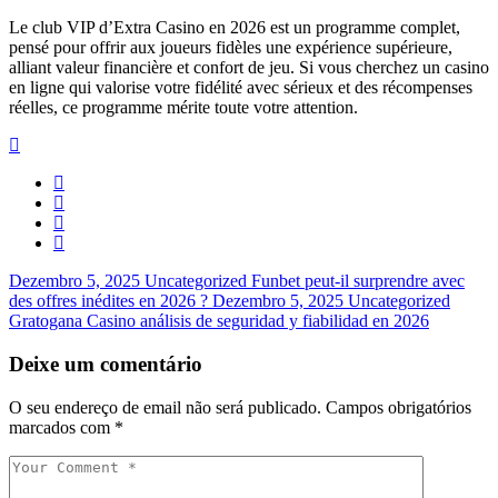
Le club VIP d’Extra Casino en 2026 est un programme complet,
pensé pour offrir aux joueurs fidèles une expérience supérieure,
alliant valeur financière et confort de jeu. Si vous cherchez un casino
en ligne qui valorise votre fidélité avec sérieux et des récompenses
réelles, ce programme mérite toute votre attention.
Dezembro 5, 2025
Uncategorized
Funbet peut-il surprendre avec
des offres inédites en 2026 ?
Dezembro 5, 2025
Uncategorized
Gratogana Casino análisis de seguridad y fiabilidad en 2026
Deixe um comentário
O seu endereço de email não será publicado.
Campos obrigatórios
marcados com
*