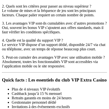
2. Quels sont les critères pour passer au niveau supérieur ?
Le volume de mises et la fréquence de jeu sont les principaux
facteurs. Chaque palier requiert un certain nombre de points.
3. Les avantages VIP sont-ils cumulables avec d’autres promotions ?
Oui, souvent les bonus VIP s’ajoutent aux offres standards, mais il
faut vérifier les conditions spécifiques.
4. Quelle est la qualité du support VIP ?
Le service VIP dispose d’un support dédié, disponible 24/7 via chat
ou téléphone, avec un temps de réponse beaucoup plus court.
5. Peut-on cumuler des avantages VIP avec une utilisation mobile ?
Absolument, toutes les fonctionnalités VIP sont accessibles via
l’application mobile ou le site responsive.
Quick facts : Les essentiels du club VIP Extra Casino
Plus de 4 niveaux VIP évolutifs
Cashback jusqu’à 15 % mensuel
Retraits garantis en moins de 24 heures
Gestionnaire personnel dédié
Invitations à des événements exclusifs