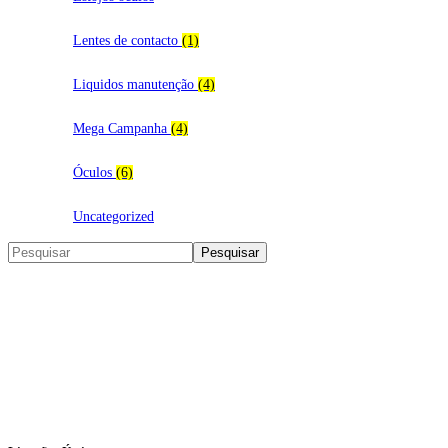
Lentes de contacto
(1)
Liquidos manutenção
(4)
Mega Campanha
(4)
Óculos
(6)
Uncategorized
Search
Pesquisar