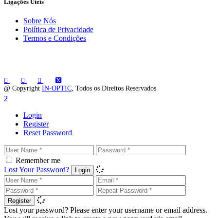
Ligações Úteis
Sobre Nós
Política de Privacidade
Termos e Condições
@ Copyright
IN-OPTIC
, Todos os Direitos Reservados
Login
Register
Reset Password
Remember me
Lost Your Password?
Login
Register
Lost your password? Please enter your username or email address.