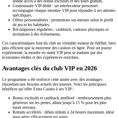
donne accès à des bonus exclusifs et des tours gratuits.
Gestionnaire VIP dédié : un interlocuteur personnel
accompagne chaque membre VIP pour répondre à ses attentes
spécifiques.
Offres personnalisées : promotions sur-mesure selon le profil
de jeu et les habitudes.
Récompenses régulières : cashback, cadeaux physiques et
invitations à des événements.
Ces caractéristiques font du club un véritable moteur de fidélité, bien
plus efficient que la moyenne des casinos en ligne. Pour un joueur
expérimenté, la montée en statut VIP peut se traduire par des
économies réelles et des expériences enrichies.
Avantages clés du club VIP en 2026
Le programme a été renforcé cette année avec des avantages
répondant aux besoins actuels des joueurs. Voici les principaux
bénéfices qu’offre Extra Casino à ses VIP :
Bonus exclusifs et cashback amélioré : remboursement plus
généreux sur les pertes, allant jusqu’à 15 % pour les plus
hauts niveaux.
Retraits accélérés : délais réduits à 24 heures maximum, idéal
pour gérer efficacement ses gains.