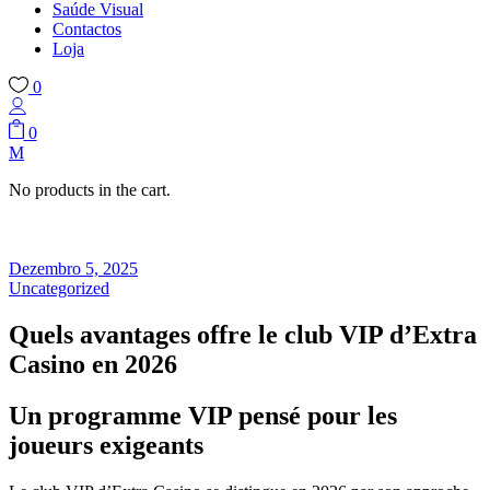
Saúde Visual
Contactos
Loja
0
0
No products in the cart.
Dezembro 5, 2025
Uncategorized
Quels avantages offre le club VIP d’Extra
Casino en 2026
Un programme VIP pensé pour les
joueurs exigeants