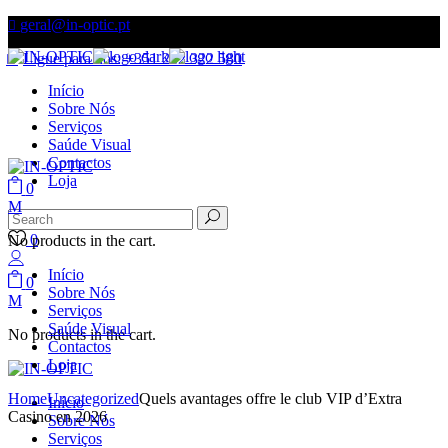
Skip
geral@in-optic.pt
to
Ligue para nós: +351 212 322 580
the
content
Início
Sobre Nós
Serviços
Saúde Visual
Contactos
Loja
0
0
No products in the cart.
Início
0
Sobre Nós
Serviços
Saúde Visual
No products in the cart.
Contactos
Loja
Home
Uncategorized
Quels avantages offre le club VIP d’Extra
Início
Casino en 2026
Sobre Nós
Serviços