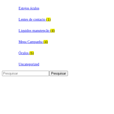
Estojos óculos
Lentes de contacto
(1)
Liquidos manutenção
(4)
Mega Campanha
(4)
Óculos
(6)
Uncategorized
Search
Pesquisar