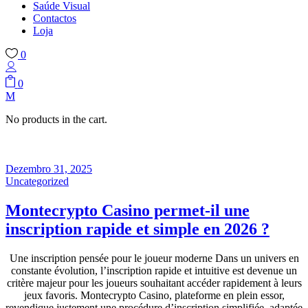
Saúde Visual
Contactos
Loja
0
0
No products in the cart.
Dezembro 31, 2025
Uncategorized
Montecrypto Casino permet-il une
inscription rapide et simple en 2026 ?
Une inscription pensée pour le joueur moderne Dans un univers en
constante évolution, l’inscription rapide et intuitive est devenue un
critère majeur pour les joueurs souhaitant accéder rapidement à leurs
jeux favoris. Montecrypto Casino, plateforme en plein essor,
revendique justement une procédure d’inscription simplifiée, adaptée