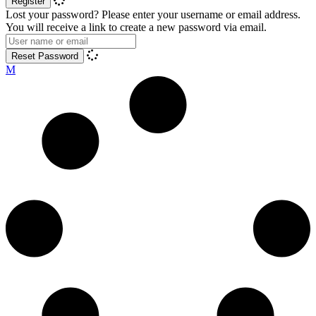
Register
Lost your password? Please enter your username or email address.
You will receive a link to create a new password via email.
Reset Password