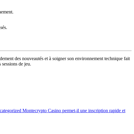
inement.
sés.
idement des nouveautés et à soigner son environnement technique fait
 sessions de jeu.
categorized
Montecrypto Casino permet-il une inscription rapide et