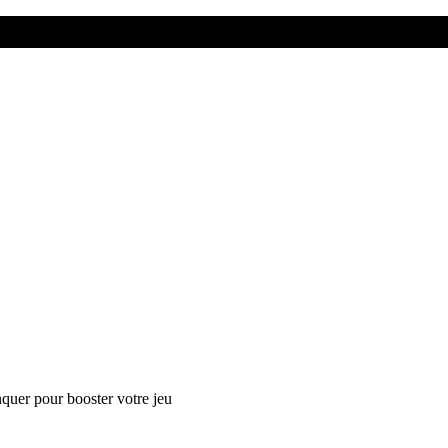
quer pour booster votre jeu