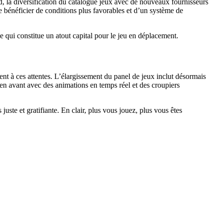
rd, la diversification du catalogue jeux avec de nouveaux fournisseurs
e bénéficier de conditions plus favorables et d’un système de
ce qui constitue un atout capital pour le jeu en déplacement.
t à ces attentes. L’élargissement du panel de jeux inclut désormais
s en avant avec des animations en temps réel et des croupiers
ste et gratifiante. En clair, plus vous jouez, plus vous êtes