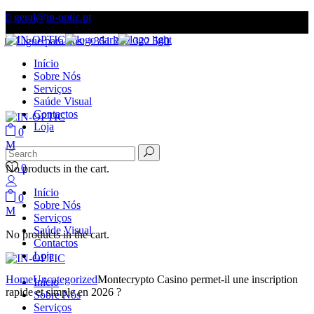
Skip
geral@in-optic.pt
to
Ligue para nós: +351 212 322 580
the
content
Início
Sobre Nós
Serviços
Saúde Visual
Contactos
Loja
0
0
No products in the cart.
Início
0
Sobre Nós
Serviços
Saúde Visual
No products in the cart.
Contactos
Loja
Home
Uncategorized
Montecrypto Casino permet-il une inscription
Início
rapide et simple en 2026 ?
Sobre Nós
Serviços