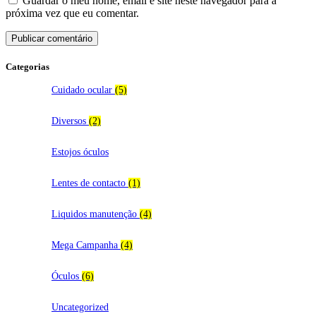
Guardar o meu nome, email e site neste navegador para a
próxima vez que eu comentar.
Publicar comentário
Categorias
Cuidado ocular
(5)
Diversos
(2)
Estojos óculos
Lentes de contacto
(1)
Liquidos manutenção
(4)
Mega Campanha
(4)
Óculos
(6)
Uncategorized