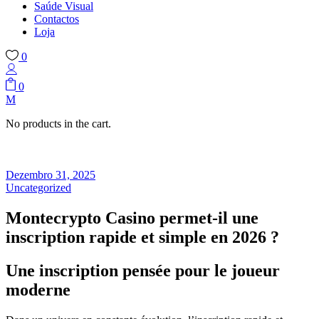
Saúde Visual
Contactos
Loja
0
0
No products in the cart.
Dezembro 31, 2025
Uncategorized
Montecrypto Casino permet-il une
inscription rapide et simple en 2026 ?
Une inscription pensée pour le joueur
moderne