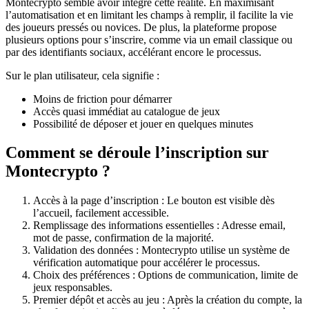
Montecrypto semble avoir intégré cette réalité. En maximisant
l’automatisation et en limitant les champs à remplir, il facilite la vie
des joueurs pressés ou novices. De plus, la plateforme propose
plusieurs options pour s’inscrire, comme via un email classique ou
par des identifiants sociaux, accélérant encore le processus.
Sur le plan utilisateur, cela signifie :
Moins de friction pour démarrer
Accès quasi immédiat au catalogue de jeux
Possibilité de déposer et jouer en quelques minutes
Comment se déroule l’inscription sur
Montecrypto ?
Accès à la page d’inscription : Le bouton est visible dès
l’accueil, facilement accessible.
Remplissage des informations essentielles : Adresse email,
mot de passe, confirmation de la majorité.
Validation des données : Montecrypto utilise un système de
vérification automatique pour accélérer le processus.
Choix des préférences : Options de communication, limite de
jeux responsables.
Premier dépôt et accès au jeu : Après la création du compte, la