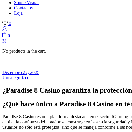
Saúde Visual
Contactos
Loja
0
0
No products in the cart.
Dezembro 27, 2025
Uncategorized
¿Paradise 8 Casino garantiza la protección
¿Qué hace único a Paradise 8 Casino en té
Paradise 8 Casino es una plataforma destacada en el sector iGaming po
en día, la confianza del jugador se construye en base a la seguridad y 
usuarios no sólo está protegida, sino que se maneja conforme a las nor