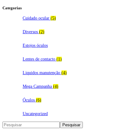
Categorias
Cuidado ocular
(5)
Diversos
(2)
Estojos óculos
Lentes de contacto
(1)
Liquidos manutenção
(4)
Mega Campanha
(4)
Óculos
(6)
Uncategorized
Search
Pesquisar