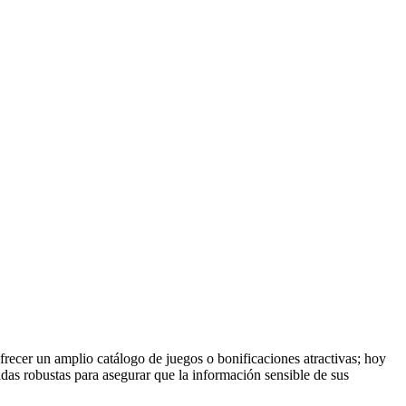
frecer un amplio catálogo de juegos o bonificaciones atractivas; hoy
s robustas para asegurar que la información sensible de sus