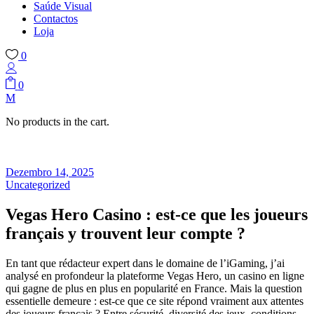
Saúde Visual
Contactos
Loja
0
0
No products in the cart.
Dezembro 14, 2025
Uncategorized
Vegas Hero Casino : est-ce que les joueurs
français y trouvent leur compte ?
En tant que rédacteur expert dans le domaine de l’iGaming, j’ai
analysé en profondeur la plateforme Vegas Hero, un casino en ligne
qui gagne de plus en plus en popularité en France. Mais la question
essentielle demeure : est-ce que ce site répond vraiment aux attentes
des joueurs français ? Entre sécurité, diversité des jeux, conditions