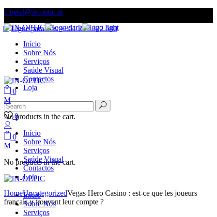
Skip
geral@in-optic.pt
to
Ligue para nós: +351 212 322 580
the
content
Início
Sobre Nós
Serviços
Saúde Visual
Contactos
Loja
0
0
No products in the cart.
Início
0
Sobre Nós
Serviços
Saúde Visual
No products in the cart.
Contactos
Loja
Home
Uncategorized
Vegas Hero Casino : est-ce que les joueurs
Início
français y trouvent leur compte ?
Sobre Nós
Serviços