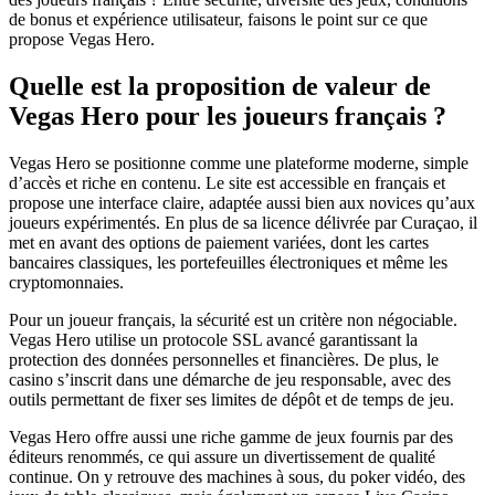
de bonus et expérience utilisateur, faisons le point sur ce que
propose Vegas Hero.
Quelle est la proposition de valeur de
Vegas Hero pour les joueurs français ?
Vegas Hero se positionne comme une plateforme moderne, simple
d’accès et riche en contenu. Le site est accessible en français et
propose une interface claire, adaptée aussi bien aux novices qu’aux
joueurs expérimentés. En plus de sa licence délivrée par Curaçao, il
met en avant des options de paiement variées, dont les cartes
bancaires classiques, les portefeuilles électroniques et même les
cryptomonnaies.
Pour un joueur français, la sécurité est un critère non négociable.
Vegas Hero utilise un protocole SSL avancé garantissant la
protection des données personnelles et financières. De plus, le
casino s’inscrit dans une démarche de jeu responsable, avec des
outils permettant de fixer ses limites de dépôt et de temps de jeu.
Vegas Hero offre aussi une riche gamme de jeux fournis par des
éditeurs renommés, ce qui assure un divertissement de qualité
continue. On y retrouve des machines à sous, du poker vidéo, des