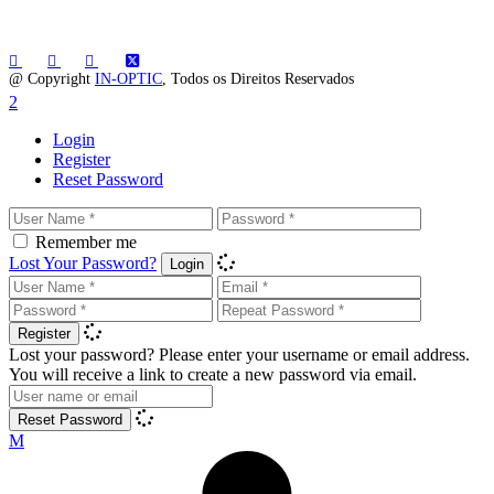
@ Copyright
IN-OPTIC
, Todos os Direitos Reservados
Login
Register
Reset Password
Remember me
Lost Your Password?
Login
Register
Lost your password? Please enter your username or email address.
You will receive a link to create a new password via email.
Reset Password