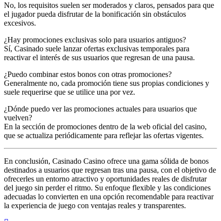
No, los requisitos suelen ser moderados y claros, pensados para que
el jugador pueda disfrutar de la bonificación sin obstáculos
excesivos.
¿Hay promociones exclusivas solo para usuarios antiguos?
Sí, Casinado suele lanzar ofertas exclusivas temporales para
reactivar el interés de sus usuarios que regresan de una pausa.
¿Puedo combinar estos bonos con otras promociones?
Generalmente no, cada promoción tiene sus propias condiciones y
suele requerirse que se utilice una por vez.
¿Dónde puedo ver las promociones actuales para usuarios que
vuelven?
En la sección de promociones dentro de la web oficial del casino,
que se actualiza periódicamente para reflejar las ofertas vigentes.
En conclusión, Casinado Casino ofrece una gama sólida de bonos
destinados a usuarios que regresan tras una pausa, con el objetivo de
ofrecerles un entorno atractivo y oportunidades reales de disfrutar
del juego sin perder el ritmo. Su enfoque flexible y las condiciones
adecuadas lo convierten en una opción recomendable para reactivar
la experiencia de juego con ventajas reales y transparentes.