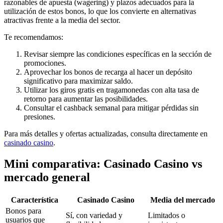
razonables de apuesta (wagering) y plazos adecuados para la
utilización de estos bonos, lo que los convierte en alternativas
atractivas frente a la media del sector.
Te recomendamos:
Revisar siempre las condiciones específicas en la sección de
promociones.
Aprovechar los bonos de recarga al hacer un depósito
significativo para maximizar saldo.
Utilizar los giros gratis en tragamonedas con alta tasa de
retorno para aumentar las posibilidades.
Consultar el cashback semanal para mitigar pérdidas sin
presiones.
Para más detalles y ofertas actualizadas, consulta directamente en
casinado casino
.
Mini comparativa: Casinado Casino vs
mercado general
Característica
Casinado Casino
Media del mercado
Bonos para
Sí, con variedad y
Limitados o
usuarios que