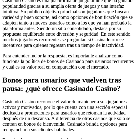
Casinado Casino es una plataforma de juego online que ha ganado
popularidad gracias a su amplia oferta de juegos y una interfaz
intuitiva. Su público objetivo principal son jugadores que buscan
variedad y buen soporte, así como opciones de bonificación que se
adapten tanto a nuevos usuarios como a los que ya han probado la
plataforma antes. Siendo un sitio consolidado, destaca por su
propuesta equilibrada entre diversión y seguridad. En este sentido,
muchos jugadores recurrentes se preguntan si Casinado ofrece
incentivos para quienes regresan tras un tiempo de inactividad.
Para entender mejor la respuesta, es importante analizar cómo
funciona la política de bonos de Casinado para usuarios recurrentes
y cuál es su valor real en comparación con el mercado.
Bonos para usuarios que vuelven tras
pausa: ¿qué ofrece Casinado Casino?
Casinado Casino reconoce el valor de mantener a sus jugadores
activos y motivados, por lo que cuenta con una sección especial
dedicada a promociones para usuarios que retoman la actividad
después de un descanso. A diferencia de otros casinos que solo se
centran en bonos de bienvenida, Casinado brinda opciones para
reenganchar a sus clientes habituales.