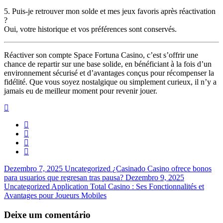
5. Puis-je retrouver mon solde et mes jeux favoris après réactivation
?
Oui, votre historique et vos préférences sont conservés.
Réactiver son compte Space Fortuna Casino, c’est s’offrir une
chance de repartir sur une base solide, en bénéficiant à la fois d’un
environnement sécurisé et d’avantages conçus pour récompenser la
fidélité. Que vous soyez nostalgique ou simplement curieux, il n’y a
jamais eu de meilleur moment pour revenir jouer.
Dezembro 7, 2025
Uncategorized
¿Casinado Casino ofrece bonos
para usuarios que regresan tras pausa?
Dezembro 9, 2025
Uncategorized
Application Total Casino : Ses Fonctionnalités et
Avantages pour Joueurs Mobiles
Deixe um comentário