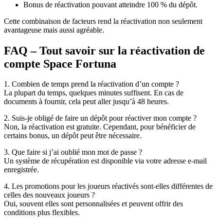
Bonus de réactivation pouvant atteindre 100 % du dépôt.
Cette combinaison de facteurs rend la réactivation non seulement
avantageuse mais aussi agréable.
FAQ – Tout savoir sur la réactivation de
compte Space Fortuna
1. Combien de temps prend la réactivation d’un compte ?
La plupart du temps, quelques minutes suffisent. En cas de
documents à fournir, cela peut aller jusqu’à 48 heures.
2. Suis-je obligé de faire un dépôt pour réactiver mon compte ?
Non, la réactivation est gratuite. Cependant, pour bénéficier de
certains bonus, un dépôt peut être nécessaire.
3. Que faire si j’ai oublié mon mot de passe ?
Un système de récupération est disponible via votre adresse e-mail
enregistrée.
4. Les promotions pour les joueurs réactivés sont-elles différentes de
celles des nouveaux joueurs ?
Oui, souvent elles sont personnalisées et peuvent offrir des
conditions plus flexibles.